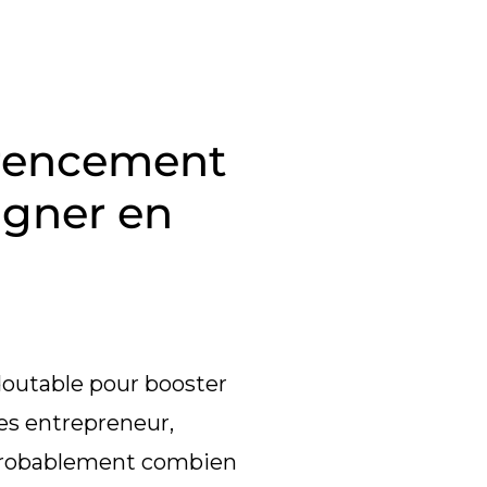
érencement
agner en
doutable pour booster
u es entrepreneur,
is probablement combien