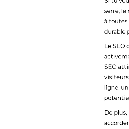
Si tu ve
serré, l
à toutes 
durable p
Le SEO g
activeme
SEO atti
visiteurs
ligne, u
potentie
De plus,
accorden