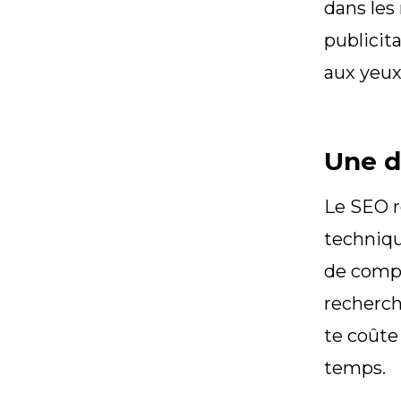
dans les
publicita
aux yeux
Une d
Le SEO re
techniqu
de compr
recherch
te coûte
temps.