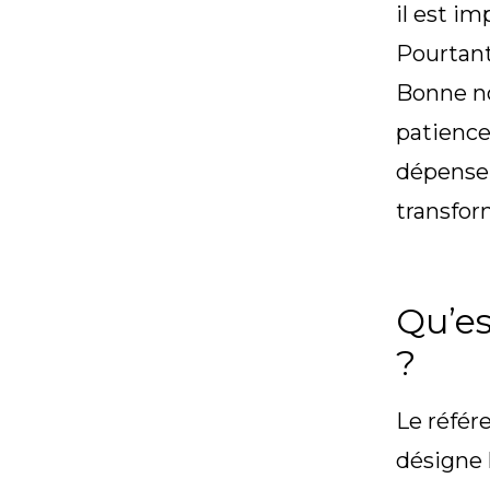
il est i
Pourtant
Bonne no
patience,
dépenser
transfor
Qu’es
?
Le référ
désigne 