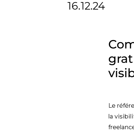
16.12.24
Com
grat
visib
Le référ
la visibi
freelanc