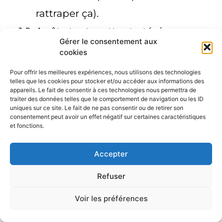
rattraper ça).
Arrête tout : cette stratégie
Gérer le consentement aux
fonctionne encore en 2025, mais
cookies
peu de gens la connaissent.
Pour offrir les meilleures expériences, nous utilisons des technologies
telles que les cookies pour stocker et/ou accéder aux informations des
Astuce spécifique :
appareils. Le fait de consentir à ces technologies nous permettra de
traiter des données telles que le comportement de navigation ou les ID
Pense au problème clé ou à l’objectif
uniques sur ce site. Le fait de ne pas consentir ou de retirer son
consentement peut avoir un effet négatif sur certaines caractéristiques
principal de ton audience. Ton
et fonctions.
accroche doit résonner avec leurs
Accepter
aspirations et les inciter à faire le
Refuser
premier pas vers une solution. Sois
clair et direct, en restant aligné avec
Voir les préférences
leur niveau et leurs attentes.