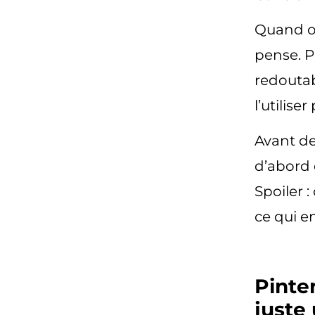
Quand on
pense. 
redouta
l’utilise
Avant de
d’abord
Spoiler 
ce qui en
Pinte
juste 