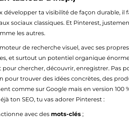
x développer ta visibilité de façon durable, il
aux sociaux classiques
. Et Pinterest, justeme
omme les autres.
moteur de recherche visuel
, avec ses propres
s, et surtout un
potentiel organique énorm
t pour
chercher
,
découvrir
,
enregistrer
. Pas p
n pour trouver des idées concrètes, des produ
nt comme sur Google mais en version 100 % v
éjà ton SEO, tu vas adorer Pinterest :
onctionne avec des
mots-clés
;