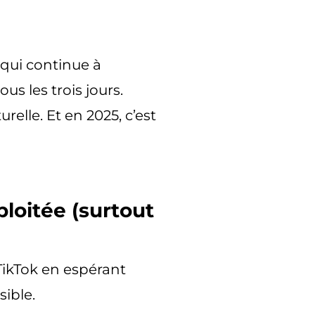
i qui continue à
ous les trois jours.
relle. Et en 2025, c’est
loitée (surtout
TikTok en espérant
sible
.