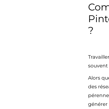
Com
Pint
?
Travaille
souvent 
Alors qu
des rése
pérenne.
générer 