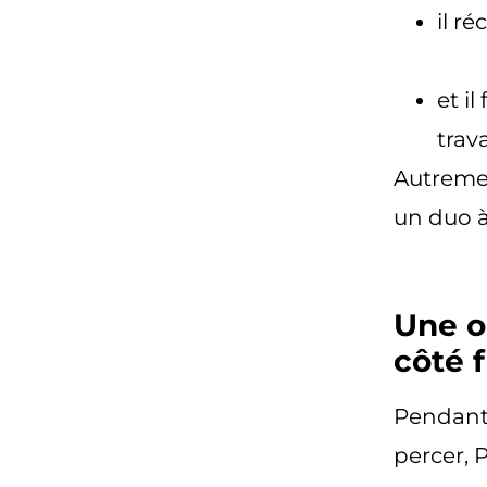
il r
et il
trava
Autrement
un duo à
Une o
côté 
Pendant 
percer, 