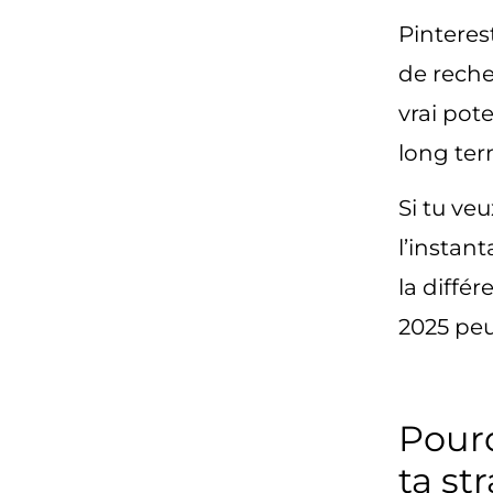
Pinteres
de reche
vrai pote
long ter
Si tu ve
l’instant
la différ
2025
peu
Pourq
ta st