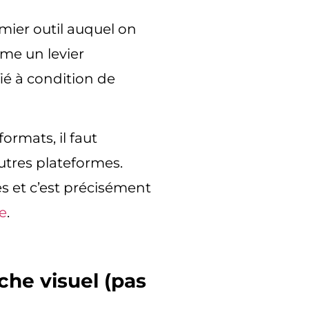
mier outil auquel on
omme
un levier
ié à condition de
ormats, il faut
autres plateformes
.
es et c’est précisément
ne
.
che visuel (pas