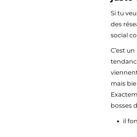
Si tu veu
des rése
social c
C’est un
tendance
viennen
mais bie
Exacteme
bosses d
il f