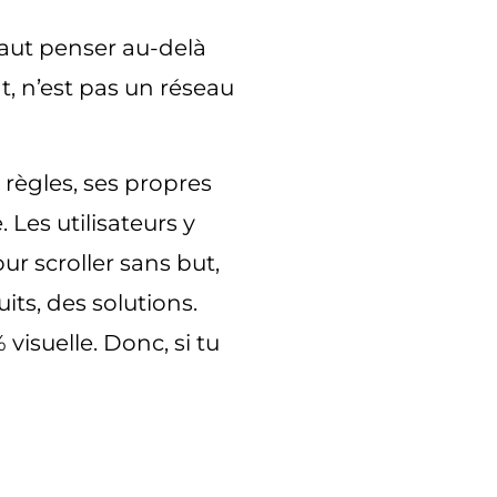
 faut penser
au-delà
nt, n’est pas un réseau
 règles, ses propres
e
. Les utilisateurs y
our scroller sans but,
its, des solutions.
isuelle. Donc, si tu