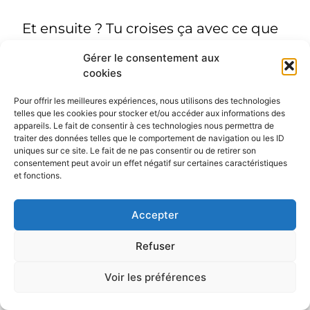
Et ensuite ? Tu
croises ça avec ce que
toi, tu maîtrises
(ou ce que tu peux
Gérer le consentement aux
cookies
apprendre vite). Pas besoin d’être
expert en tout. Deux ou trois canaux
Pour offrir les meilleures expériences, nous utilisons des technologies
telles que les cookies pour stocker et/ou accéder aux informations des
bien choisis, c’est amplement
appareils. Le fait de consentir à ces technologies nous permettra de
traiter des données telles que le comportement de navigation ou les ID
suffisant pour démarrer.
uniques sur ce site. Le fait de ne pas consentir ou de retirer son
consentement peut avoir un effet négatif sur certaines caractéristiques
et fonctions.
Accepter
Adapter ton message
selon le canal (sans te
Refuser
dédoubler non plus)
Voir les préférences
Une erreur fréquente quand on